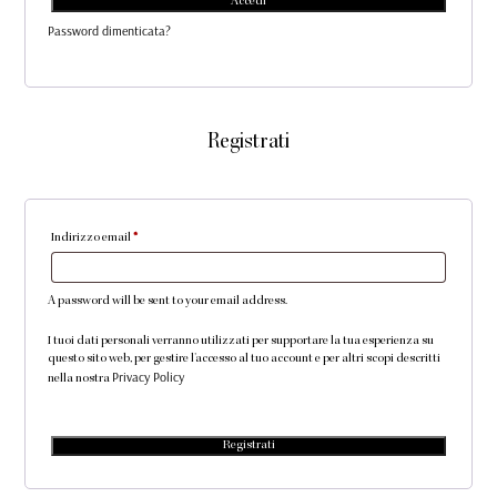
Accedi
Password dimenticata?
Registrati
Indirizzo email
*
A password will be sent to your email address.
I tuoi dati personali verranno utilizzati per supportare la tua esperienza su
questo sito web, per gestire l'accesso al tuo account e per altri scopi descritti
Privacy Policy
nella nostra
Registrati